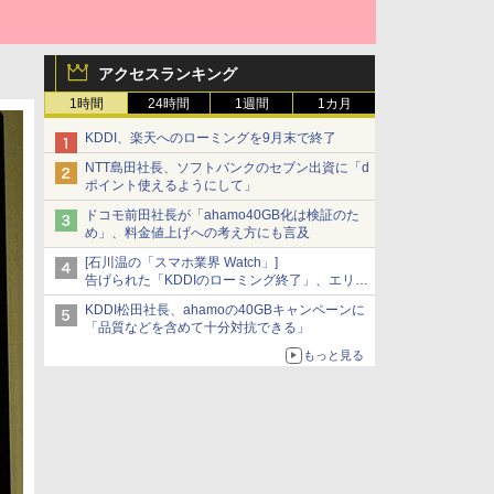
アクセスランキング
1時間
24時間
1週間
1カ月
KDDI、楽天へのローミングを9月末で終了
NTT島田社長、ソフトバンクのセブン出資に「d
ポイント使えるようにして」
ドコモ前田社長が「ahamo40GB化は検証のた
め」、料金値上げへの考え方にも言及
[石川温の「スマホ業界 Watch」]
告げられた「KDDIのローミング終了」、エリア
マップの落とし穴と楽天モバイルの課題
KDDI松田社長、ahamoの40GBキャンペーンに
「品質などを含めて十分対抗できる」
もっと見る