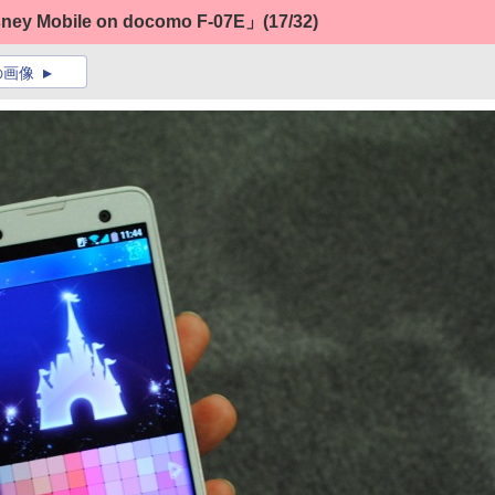
obile on docomo F-07E」
(17/32)
の画像