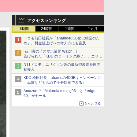
アクセスランキング
1時間
24時間
1週間
1カ月
ドコモ前田社長が「ahamo40GB化は検証のた
め」、料金値上げへの考え方にも言及
[石川温の「スマホ業界 Watch」]
告げられた「KDDIのローミング終了」、エリア
マップの落とし穴と楽天モバイルの課題
NTTドコモ、エリクソン製の最新型装置を国内
初導入
KDDI松田社長、ahamoの40GBキャンペーンに
「品質などを含めて十分対抗できる」
Amazonで「Motorola moto g06」と「edge
60」がセール
もっと見る