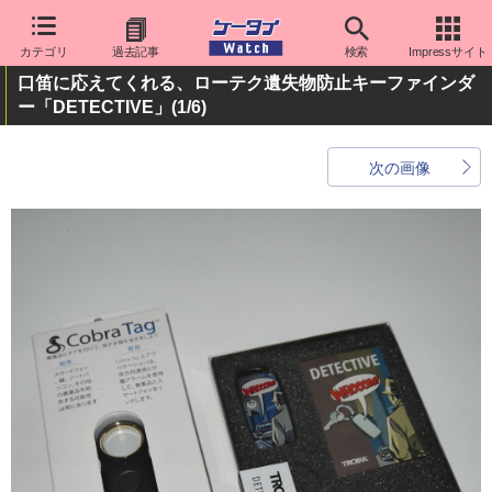
カテゴリ
過去記事
検索
Impressサイト
口笛に応えてくれる、ローテク遺失物防止キーファインダ
ー「DETECTIVE」
(1/6)
次の画像