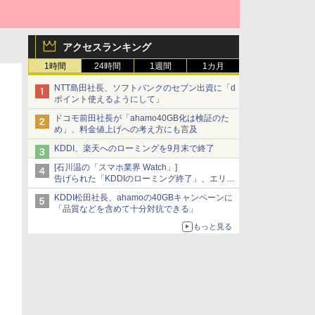
アクセスランキング
1時間
24時間
1週間
1カ月
NTT島田社長、ソフトバンクのセブン出資に「d
ポイント使えるようにして」
ドコモ前田社長が「ahamo40GB化は検証のた
め」、料金値上げへの考え方にも言及
KDDI、楽天へのローミングを9月末で終了
[石川温の「スマホ業界 Watch」]
告げられた「KDDIのローミング終了」、エリア
マップの落とし穴と楽天モバイルの課題
KDDI松田社長、ahamoの40GBキャンペーンに
「品質などを含めて十分対抗できる」
もっと見る