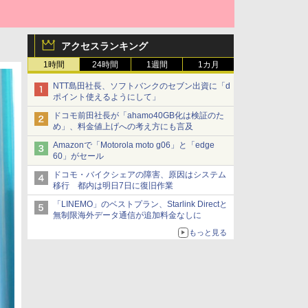
アクセスランキング
1時間
24時間
1週間
1カ月
NTT島田社長、ソフトバンクのセブン出資に「d
ポイント使えるようにして」
ドコモ前田社長が「ahamo40GB化は検証のた
め」、料金値上げへの考え方にも言及
Amazonで「Motorola moto g06」と「edge
60」がセール
ドコモ・バイクシェアの障害、原因はシステム
移行 都内は明日7日に復旧作業
「LINEMO」のベストプラン、Starlink Directと
無制限海外データ通信が追加料金なしに
もっと見る