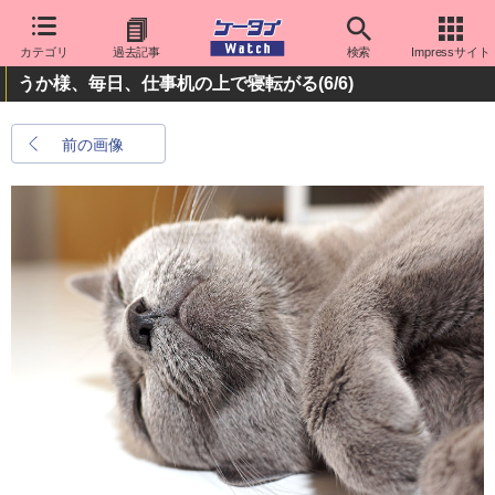
カテゴリ
過去記事
検索
Impressサイト
うか様、毎日、仕事机の上で寝転がる
(6/6)
前の画像