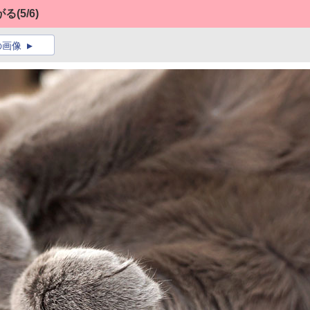
がる
(5/6)
の画像