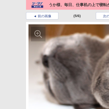
うか様、毎日、仕事机の上で寝転
(5/6)
前の画像
次