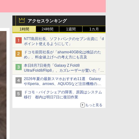
アクセスランキング
1時間
24時間
1週間
1カ月
NTT島田社長、ソフトバンクのセブン出資に「d
ポイント使えるようにして」
ドコモ前田社長が「ahamo40GB化は検証のた
め」、料金値上げへの考え方にも言及
本日8月7日発売「Galaxy Z Fold8
Ultra/Fold8/Flip8」、カズレーザーが驚いた「そ
ば屋のメニュー並みの薄さ」
2026年夏の最新スマホおすすめ11選 Galaxy
やXperia、arrows、AQUOSなど注目機種の特
徴は
ドコモ・バイクシェアの障害、原因はシステム
移行 都内は明日7日に復旧作業
もっと見る