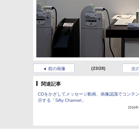
(23/28)
前の画像
次
関連記事
CDをかざしてメッセージ動画、画像認識でコンテ
示する「Sifty Channel」
2016