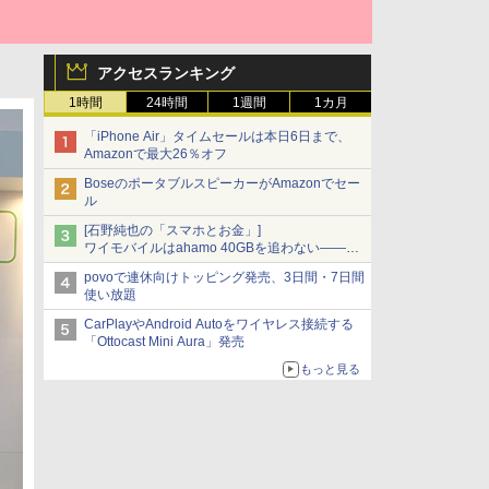
アクセスランキング
1時間
24時間
1週間
1カ月
「iPhone Air」タイムセールは本日6日まで、
Amazonで最大26％オフ
BoseのポータブルスピーカーがAmazonでセー
ル
[石野純也の「スマホとお金」]
ワイモバイルはahamo 40GBを追わない――単
身向け「超おトク割」の安さと1年限定の注意
povoで連休向けトッピング発売、3日間・7日間
点
使い放題
CarPlayやAndroid Autoをワイヤレス接続する
「Ottocast Mini Aura」発売
もっと見る