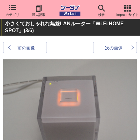
カテゴリ
過去記事
検索
Impressサイト
小さくておしゃれな無線LANルーター「Wi-Fi HOME
SPOT」
(3/6)
前の画像
次の画像