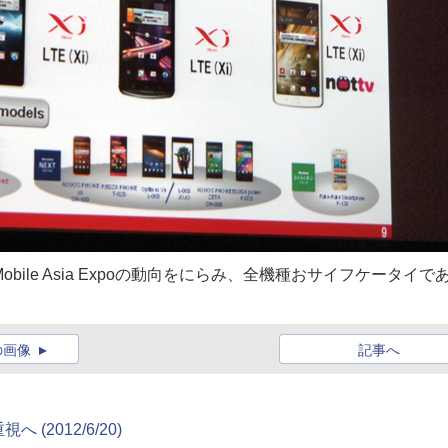
ile Asia Expoの動向をにらみ、全機種おサイフケータイで
の画像
記事へ
重視へ
(2012/6/20)