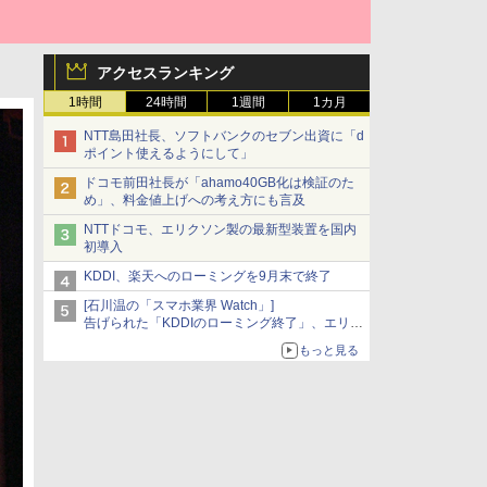
アクセスランキング
1時間
24時間
1週間
1カ月
NTT島田社長、ソフトバンクのセブン出資に「d
ポイント使えるようにして」
ドコモ前田社長が「ahamo40GB化は検証のた
め」、料金値上げへの考え方にも言及
NTTドコモ、エリクソン製の最新型装置を国内
初導入
KDDI、楽天へのローミングを9月末で終了
[石川温の「スマホ業界 Watch」]
告げられた「KDDIのローミング終了」、エリア
マップの落とし穴と楽天モバイルの課題
もっと見る