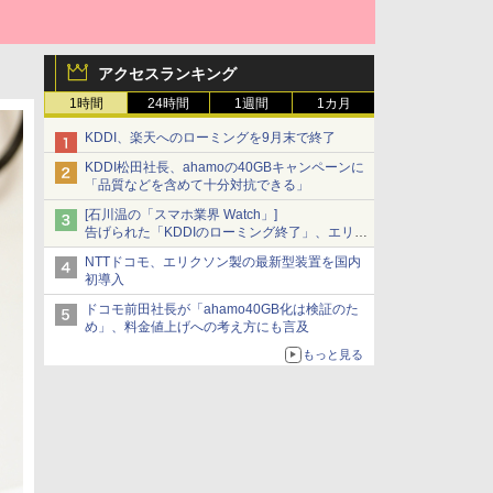
アクセスランキング
1時間
24時間
1週間
1カ月
KDDI、楽天へのローミングを9月末で終了
KDDI松田社長、ahamoの40GBキャンペーンに
「品質などを含めて十分対抗できる」
[石川温の「スマホ業界 Watch」]
告げられた「KDDIのローミング終了」、エリア
マップの落とし穴と楽天モバイルの課題
NTTドコモ、エリクソン製の最新型装置を国内
初導入
ドコモ前田社長が「ahamo40GB化は検証のた
め」、料金値上げへの考え方にも言及
もっと見る