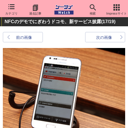
カテゴリ
過去記事
検索
Impressサイト
NFCのデモでにぎわうドコモ、新サービス披露
(17/19)
前の画像
次の画像