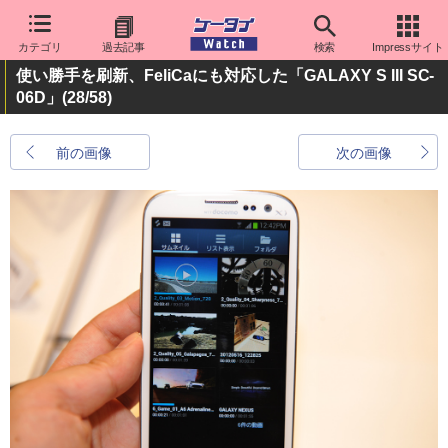
カテゴリ
過去記事
検索
Impressサイト
使い勝手を刷新、FeliCaにも対応した「GALAXY S III SC-
06D」
(28/58)
前の画像
次の画像