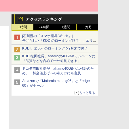
アクセスランキング
1時間
24時間
1週間
1カ月
[石川温の「スマホ業界 Watch」]
告げられた「KDDIのローミング終了」、エリア
マップの落とし穴と楽天モバイルの課題
KDDI、楽天へのローミングを9月末で終了
KDDI松田社長、ahamoの40GBキャンペーンに
「品質などを含めて十分対抗できる」
ドコモ前田社長が「ahamo40GB化は検証のた
め」、料金値上げへの考え方にも言及
Amazonで「Motorola moto g06」と「edge
60」がセール
もっと見る