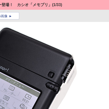
ター登場！ カシオ「メモプリ」
(1/33)
の画像