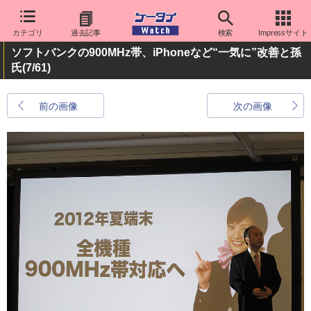
カテゴリ
過去記事
検索
Impressサイト
ソフトバンクの900MHz帯、iPhoneなど“一気に”改善と孫
氏
(7/61)
前の画像
次の画像