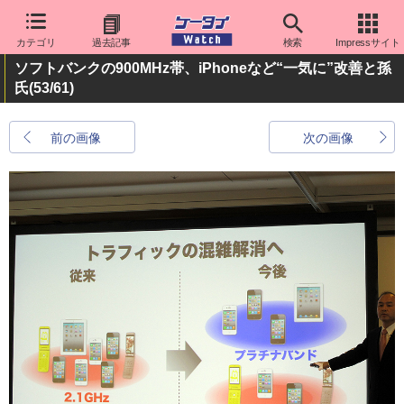
カテゴリ
過去記事
検索
Impressサイト
ソフトバンクの900MHz帯、iPhoneなど“一気に”改善と孫
氏
(53/61)
前の画像
次の画像