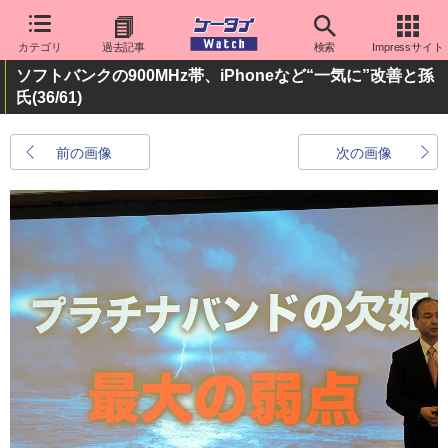
カテゴリ
過去記事
検索
Impressサイト
ソフトバンクの900MHz帯、iPhoneなど“一気に”改善と孫
氏
(36/61)
前の画像
次の画像