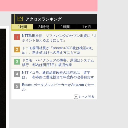
アクセスランキング
1時間
24時間
1週間
1カ月
NTT島田社長、ソフトバンクのセブン出資に「d
ポイント使えるようにして」
ドコモ前田社長が「ahamo40GB化は検証のた
め」、料金値上げへの考え方にも言及
ドコモ・バイクシェアの障害、原因はシステム
移行 都内は明日7日に復旧作業
NTTドコモ、通信品質改善の現在地は「道半
ば」 都市部に優先投資で年度内の改善目指す
BoseのポータブルスピーカーがAmazonでセー
ル
もっと見る