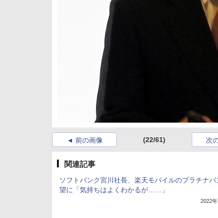
(22/61)
前の画像
次
関連記事
ソフトバンク宮川社長、楽天モバイルのプラチナバ
望に「気持ちはよくわかるが……」
2022