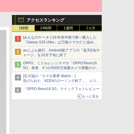
アクセスランキング
1時間
24時間
1週間
1カ月
[みんなのケータイ]今年前半期で唯一購入した
「Galaxy S26 Ultra」は万能スマホだと改めて
思う
auじぶん銀行、Android版アプリの「楽天Edyチ
ャージ」を10月下旬に終了
OPPO、ミドルレンジスマホ「OPPO Reno16
5G」発表 4つの5000万画素カメラ搭載の小型
モデル
[石川温の「スマホ業界 Watch」]
告げられた「KDDIのローミング終了」、エリア
マップの落とし穴と楽天モバイルの課題
「OPPO Reno16 5G」クイックフォトレビュー
もっと見る