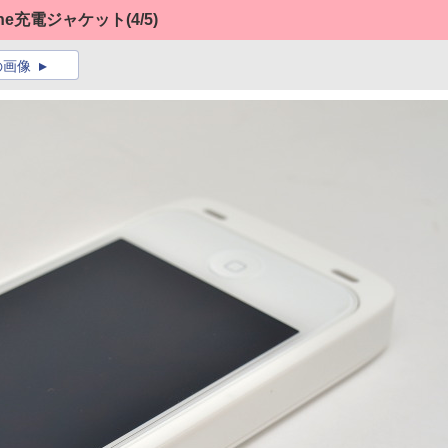
one充電ジャケット
(4/5)
の画像