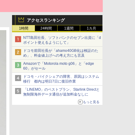
アクセスランキング
1時間
24時間
1週間
1カ月
NTT島田社長、ソフトバンクのセブン出資に「d
ポイント使えるようにして」
ドコモ前田社長が「ahamo40GB化は検証のた
め」、料金値上げへの考え方にも言及
Amazonで「Motorola moto g06」と「edge
60」がセール
ドコモ・バイクシェアの障害、原因はシステム
移行 都内は明日7日に復旧作業
「LINEMO」のベストプラン、Starlink Directと
無制限海外データ通信が追加料金なしに
もっと見る