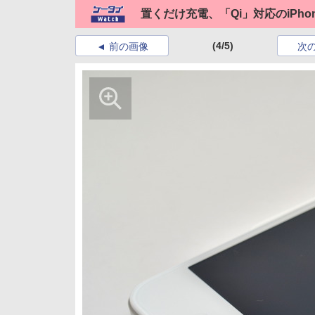
置くだけ充電、「Qi」対応のiPh
(4/5)
前の画像
次