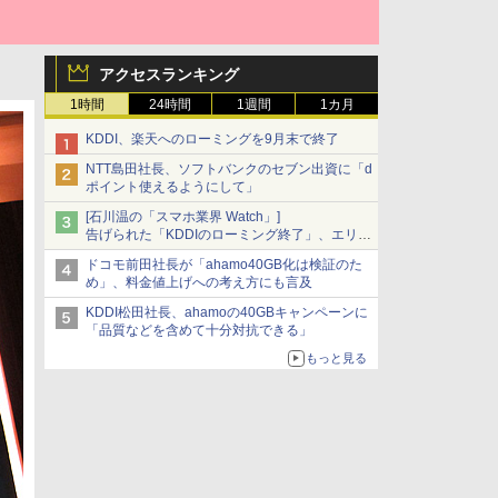
アクセスランキング
1時間
24時間
1週間
1カ月
KDDI、楽天へのローミングを9月末で終了
NTT島田社長、ソフトバンクのセブン出資に「d
ポイント使えるようにして」
[石川温の「スマホ業界 Watch」]
告げられた「KDDIのローミング終了」、エリア
マップの落とし穴と楽天モバイルの課題
ドコモ前田社長が「ahamo40GB化は検証のた
め」、料金値上げへの考え方にも言及
KDDI松田社長、ahamoの40GBキャンペーンに
「品質などを含めて十分対抗できる」
もっと見る