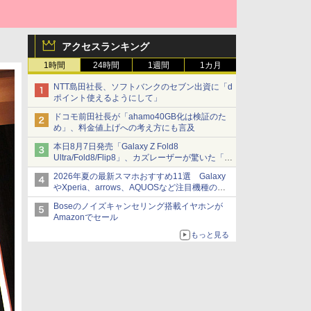
アクセスランキング
1時間
24時間
1週間
1カ月
NTT島田社長、ソフトバンクのセブン出資に「d
ポイント使えるようにして」
ドコモ前田社長が「ahamo40GB化は検証のた
め」、料金値上げへの考え方にも言及
本日8月7日発売「Galaxy Z Fold8
Ultra/Fold8/Flip8」、カズレーザーが驚いた「そ
ば屋のメニュー並みの薄さ」
2026年夏の最新スマホおすすめ11選 Galaxy
やXperia、arrows、AQUOSなど注目機種の特
徴は
Boseのノイズキャンセリング搭載イヤホンが
Amazonでセール
もっと見る