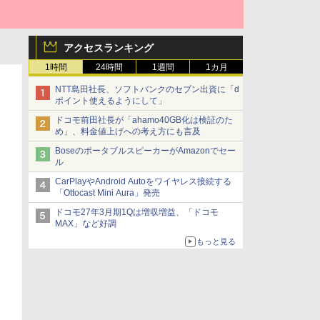
アクセスランキング
1時間
24時間
1週間
1カ月
NTT島田社長、ソフトバンクのセブン出資に「d
ポイント使えるようにして」
ドコモ前田社長が「ahamo40GB化は検証のた
め」、料金値上げへの考え方にも言及
BoseのポータブルスピーカーがAmazonでセー
ル
CarPlayやAndroid Autoをワイヤレス接続する
「Ottocast Mini Aura」発売
ドコモ27年3月期1Qは増収増益、「ドコモ
MAX」など好調
もっと見る