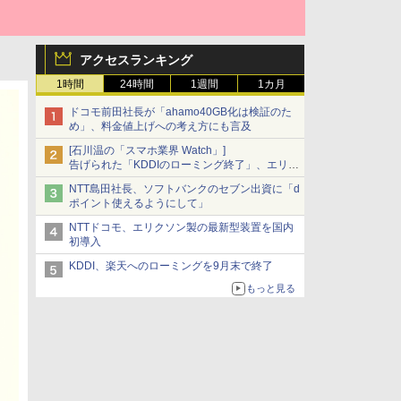
アクセスランキング
1時間
24時間
1週間
1カ月
ドコモ前田社長が「ahamo40GB化は検証のた
め」、料金値上げへの考え方にも言及
[石川温の「スマホ業界 Watch」]
告げられた「KDDIのローミング終了」、エリア
マップの落とし穴と楽天モバイルの課題
NTT島田社長、ソフトバンクのセブン出資に「d
ポイント使えるようにして」
NTTドコモ、エリクソン製の最新型装置を国内
初導入
KDDI、楽天へのローミングを9月末で終了
もっと見る