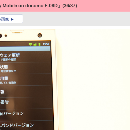
ile on docomo F-08D」
(36/37)
の画像