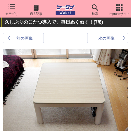
カテゴリ
過去記事
検索
Impressサイト
久しぶりのこたつ導入で、毎日ぬくぬく！
(7/8)
前の画像
次の画像