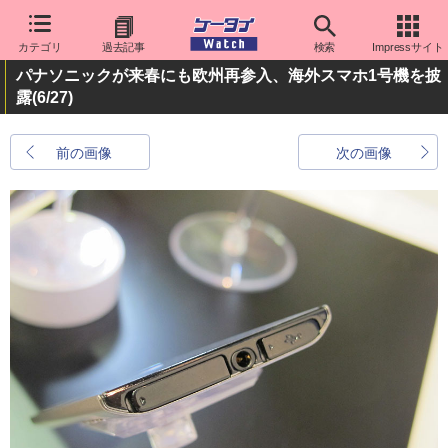
カテゴリ
過去記事
検索
Impressサイト
パナソニックが来春にも欧州再参入、海外スマホ1号機を披
露
(6/27)
前の画像
次の画像