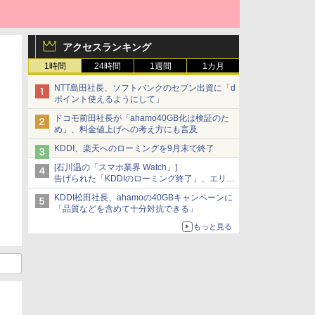
アクセスランキング
1時間
24時間
1週間
1カ月
NTT島田社長、ソフトバンクのセブン出資に「d
ポイント使えるようにして」
ドコモ前田社長が「ahamo40GB化は検証のた
め」、料金値上げへの考え方にも言及
KDDI、楽天へのローミングを9月末で終了
[石川温の「スマホ業界 Watch」]
告げられた「KDDIのローミング終了」、エリア
マップの落とし穴と楽天モバイルの課題
KDDI松田社長、ahamoの40GBキャンペーンに
「品質などを含めて十分対抗できる」
もっと見る