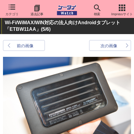
カテゴリ
過去記事
検索
Impressサイト
Wi-Fi/WiMAX/WIN対応の法人向けAndroidタブレット
「ETBW11AA」
(5/6)
前の画像
次の画像