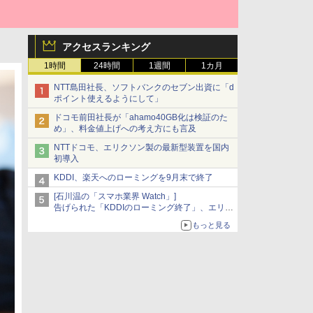
アクセスランキング
1時間
24時間
1週間
1カ月
NTT島田社長、ソフトバンクのセブン出資に「d
ポイント使えるようにして」
ドコモ前田社長が「ahamo40GB化は検証のた
め」、料金値上げへの考え方にも言及
NTTドコモ、エリクソン製の最新型装置を国内
初導入
KDDI、楽天へのローミングを9月末で終了
[石川温の「スマホ業界 Watch」]
告げられた「KDDIのローミング終了」、エリア
マップの落とし穴と楽天モバイルの課題
もっと見る