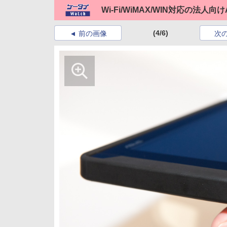
Wi-Fi/WiMAX/WIN対応の法人向
(4/6)
前の画像
次