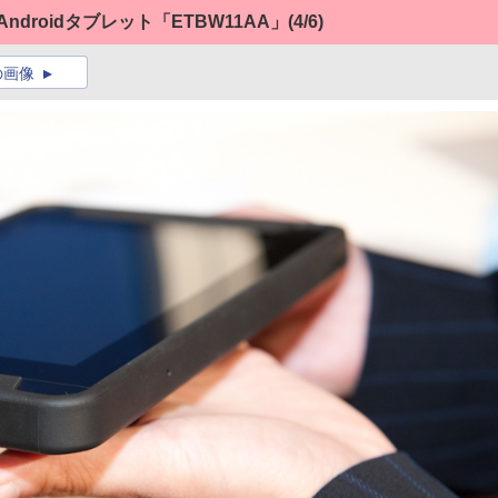
けAndroidタブレット「ETBW11AA」
(4/6)
の画像