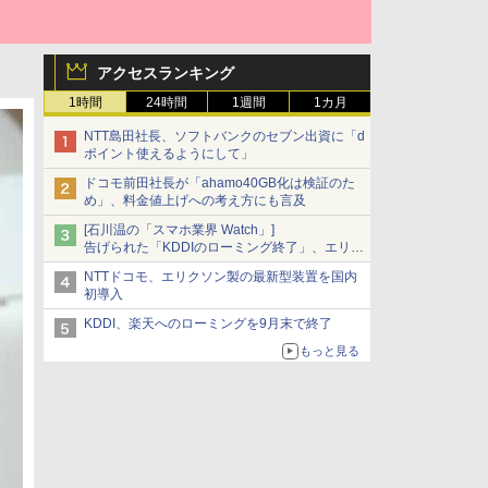
アクセスランキング
1時間
24時間
1週間
1カ月
NTT島田社長、ソフトバンクのセブン出資に「d
ポイント使えるようにして」
ドコモ前田社長が「ahamo40GB化は検証のた
め」、料金値上げへの考え方にも言及
[石川温の「スマホ業界 Watch」]
告げられた「KDDIのローミング終了」、エリア
マップの落とし穴と楽天モバイルの課題
NTTドコモ、エリクソン製の最新型装置を国内
初導入
KDDI、楽天へのローミングを9月末で終了
もっと見る