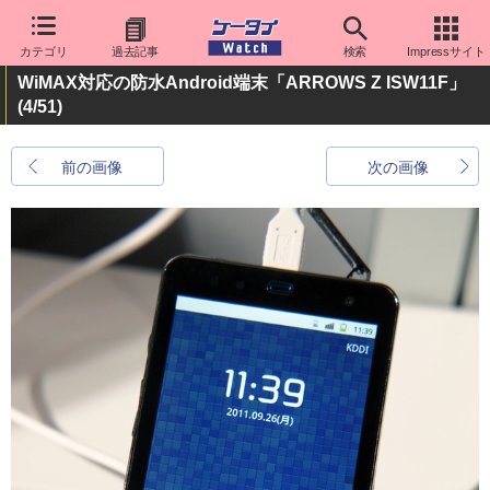
カテゴリ
過去記事
検索
Impressサイト
WiMAX対応の防水Android端末「ARROWS Z ISW11F」
(4/51)
前の画像
次の画像