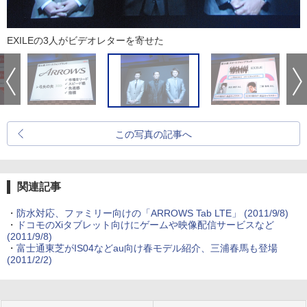
EXILEの3人がビデオレターを寄せた
この写真の記事へ
関連記事
・
防水対応、ファミリー向けの「ARROWS Tab LTE」
(2011/9/8)
・
ドコモのXiタブレット向けにゲームや映像配信サービスなど
(2011/9/8)
・
富士通東芝がIS04などau向け春モデル紹介、三浦春馬も登場
(2011/2/2)