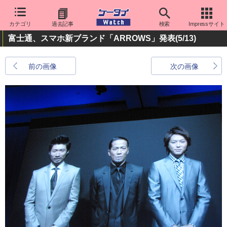
カテゴリ
過去記事
検索
Impressサイト
富士通、スマホ新ブランド「ARROWS」発表
(5/13)
前の画像
次の画像