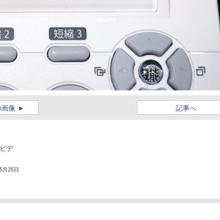
の画像
記事へ
るビデ
年5月25日