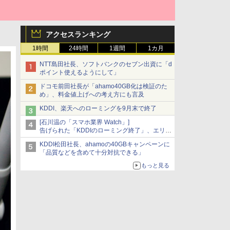
アクセスランキング
1時間
24時間
1週間
1カ月
NTT島田社長、ソフトバンクのセブン出資に「d
ポイント使えるようにして」
ドコモ前田社長が「ahamo40GB化は検証のた
め」、料金値上げへの考え方にも言及
KDDI、楽天へのローミングを9月末で終了
[石川温の「スマホ業界 Watch」]
告げられた「KDDIのローミング終了」、エリア
マップの落とし穴と楽天モバイルの課題
KDDI松田社長、ahamoの40GBキャンペーンに
「品質などを含めて十分対抗できる」
もっと見る