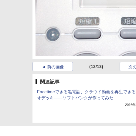
(12/13)
前の画像
次
関連記事
Facetimeできる黒電話、クラウド動画を再生でき
オデッキ――ソフトバンクが作ってみた
2016