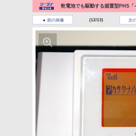
乾電池でも駆動する据置型PHS「
(12/13)
前の画像
次