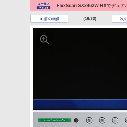
FlexScan SX2462W-HXでデ
(16/33)
前の画像
次