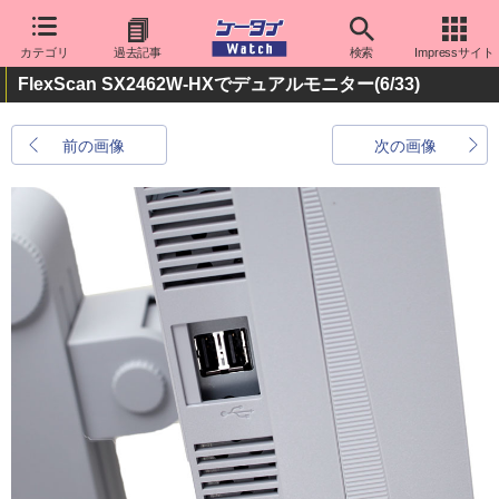
カテゴリ
過去記事
検索
Impressサイト
FlexScan SX2462W-HXでデュアルモニター
(6/33)
前の画像
次の画像