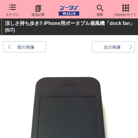
カテゴリ
過去記事
検索
Impressサイト
涼しさ持ち歩き!! iPhone用ポータブル扇風機「dock fan」
(6/7)
前の画像
次の画像