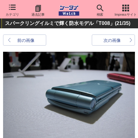
カテゴリ
過去記事
検索
Impressサイト
スパークリングイルミで輝く防水モデル「T008」
(21/35)
前の画像
次の画像