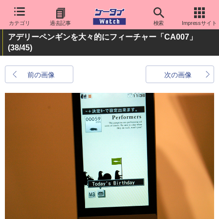
カテゴリ
過去記事
検索
Impressサイト
アデリーペンギンを大々的にフィーチャー「CA007」
(38/45)
前の画像
次の画像