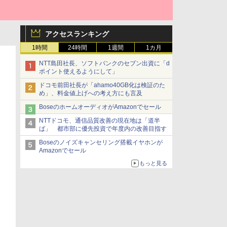
アクセスランキング
1時間
24時間
1週間
1カ月
NTT島田社長、ソフトバンクのセブン出資に「d
ポイント使えるようにして」
ドコモ前田社長が「ahamo40GB化は検証のた
め」、料金値上げへの考え方にも言及
BoseのホームオーディオがAmazonでセール
NTTドコモ、通信品質改善の現在地は「道半
ば」 都市部に優先投資で年度内の改善目指す
Boseのノイズキャンセリング搭載イヤホンが
Amazonでセール
もっと見る