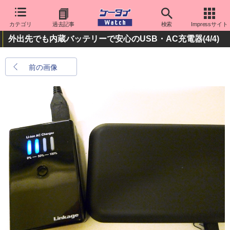
カテゴリ
過去記事
検索
Impressサイト
外出先でも内蔵バッテリーで安心のUSB・AC充電器
(4/4)
前の画像