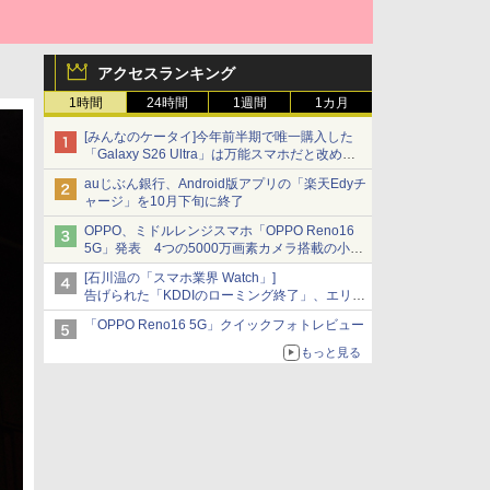
アクセスランキング
1時間
24時間
1週間
1カ月
[みんなのケータイ]今年前半期で唯一購入した
「Galaxy S26 Ultra」は万能スマホだと改めて
思う
auじぶん銀行、Android版アプリの「楽天Edyチ
ャージ」を10月下旬に終了
OPPO、ミドルレンジスマホ「OPPO Reno16
5G」発表 4つの5000万画素カメラ搭載の小型
モデル
[石川温の「スマホ業界 Watch」]
告げられた「KDDIのローミング終了」、エリア
マップの落とし穴と楽天モバイルの課題
「OPPO Reno16 5G」クイックフォトレビュー
もっと見る