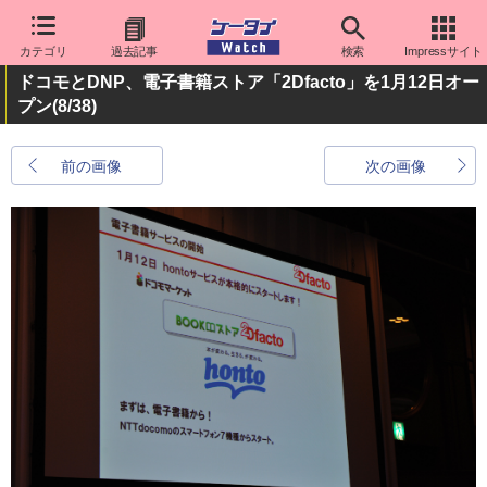
カテゴリ
過去記事
検索
Impressサイト
ドコモとDNP、電子書籍ストア「2Dfacto」を1月12日オー
プン
(8/38)
前の画像
次の画像