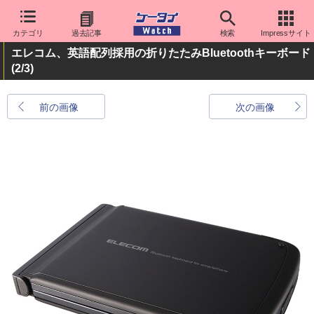
カテゴリ
過去記事
検索
Impressサイト
エレコム、英語配列採用の折りたたみBluetoothキーボード
(2/3)
前の画像
次の画像