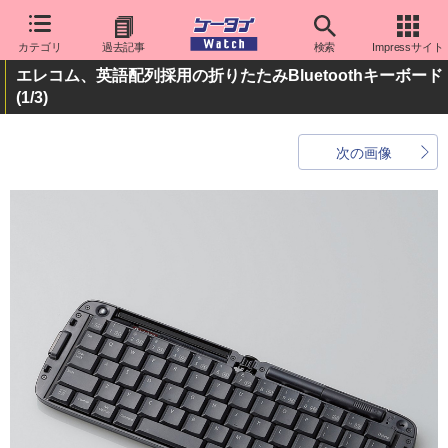
カテゴリ
過去記事
検索
Impressサイト
エレコム、英語配列採用の折りたたみBluetoothキーボード
(1/3)
次の画像