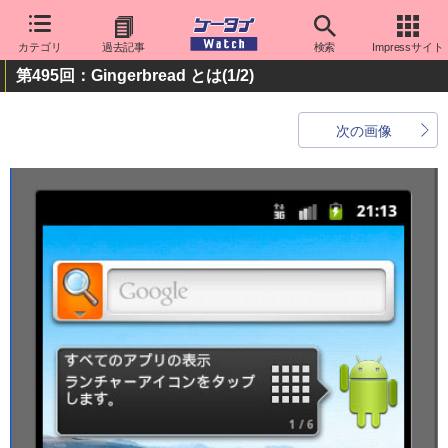
カテゴリ
過去記事
検索
Impressサイト
第495回：Gingerbread とは
(1/2)
次の画像