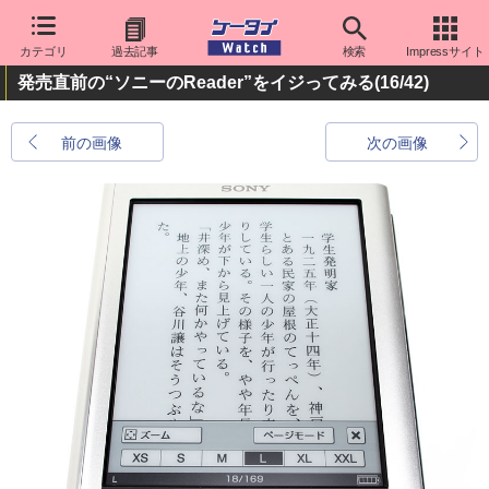
カテゴリ
過去記事
検索
Impressサイト
発売直前の“ソニーのReader”をイジってみる
(16/42)
前の画像
次の画像