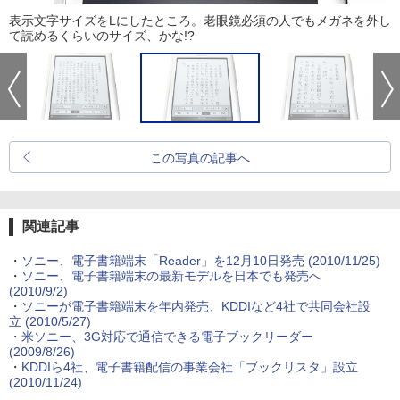
表示文字サイズをLにしたところ。老眼鏡必須の人でもメガネを外し
て読めるくらいのサイズ、かな!?
この写真の記事へ
関連記事
・
ソニー、電子書籍端末「Reader」を12月10日発売
(2010/11/25)
・
ソニー、電子書籍端末の最新モデルを日本でも発売へ
(2010/9/2)
・
ソニーが電子書籍端末を年内発売、KDDIなど4社で共同会社設
立
(2010/5/27)
・
米ソニー、3G対応で通信できる電子ブックリーダー
(2009/8/26)
・
KDDIら4社、電子書籍配信の事業会社「ブックリスタ」設立
(2010/11/24)