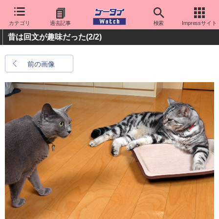
カテゴリ
過去記事
検索
Impressサイト
昔は回文が趣味だった
(2/2)
前の画像