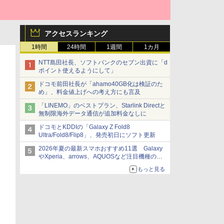
アクセスランキング
1時間
24時間
1週間
1カ月
NTT島田社長、ソフトバンクのセブン出資に「d
ポイント使えるようにして」
ドコモ前田社長が「ahamo40GB化は検証のた
め」、料金値上げへの考え方にも言及
「LINEMO」のベストプラン、Starlink Directと
無制限海外データ通信が追加料金なしに
ドコモとKDDIの「Galaxy Z Fold8
Ultra/Fold8/Flip8」、発売初日にソフト更新
2026年夏の最新スマホおすすめ11選 Galaxy
やXperia、arrows、AQUOSなど注目機種の特
徴は
もっと見る