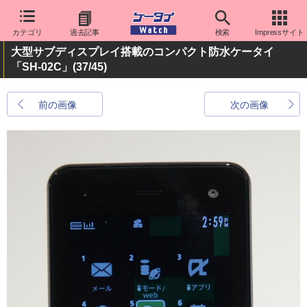
カテゴリ
過去記事
検索
Impressサイト
大型サブディスプレイ搭載のコンパクト防水ケータイ
「SH-02C」
(37/45)
前の画像
次の画像