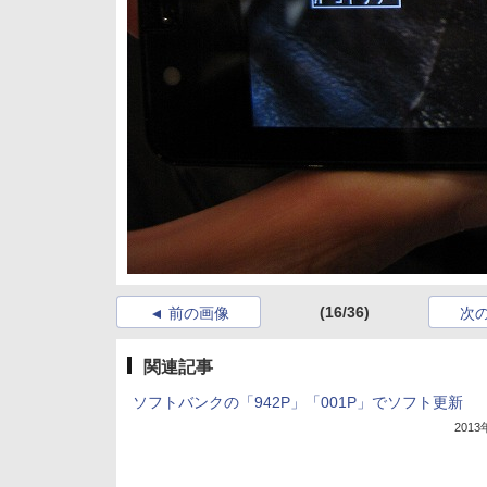
(16/36)
前の画像
次
関連記事
ソフトバンクの「942P」「001P」でソフト更新
201