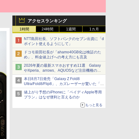
アクセスランキング
1時間
24時間
1週間
1カ月
NTT島田社長、ソフトバンクのセブン出資に「d
ポイント使えるようにして」
ドコモ前田社長が「ahamo40GB化は検証のた
め」、料金値上げへの考え方にも言及
2026年夏の最新スマホおすすめ11選 Galaxy
やXperia、arrows、AQUOSなど注目機種の特
徴は
本日8月7日発売「Galaxy Z Fold8
Ultra/Fold8/Flip8」、カズレーザーが驚いた「そ
ば屋のメニュー並みの薄さ」
値上がり予想のiPhoneに「ペイディApple専用
プラン」はなぜ便利と言えるのか
もっと見る